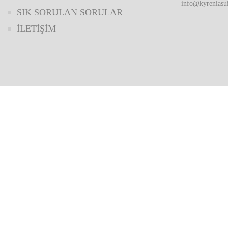
info@kyreniasu
SIK SORULAN SORULAR
İLETİŞİM